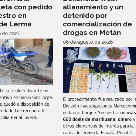
leta con pedido
allanamiento y un
estro en
detenido por
 de Lerma
comercialización de
drogas en Metán
o de 2026
06 de agosto de 2026
to se realizó durante un
entivo en barrio San Jorge.
El procedimiento fue realizado por l
e quedó a disposición de
División Investigaciones Narcocrimi
l rodado fue recuperado.
en barrio Parque. Secuestraron
más
scalía Penal Juvenil.
600 dosis de marihuana, dinero
y
otros elementos de interés para la
causa. Intervino la Fiscalía Penal 2.