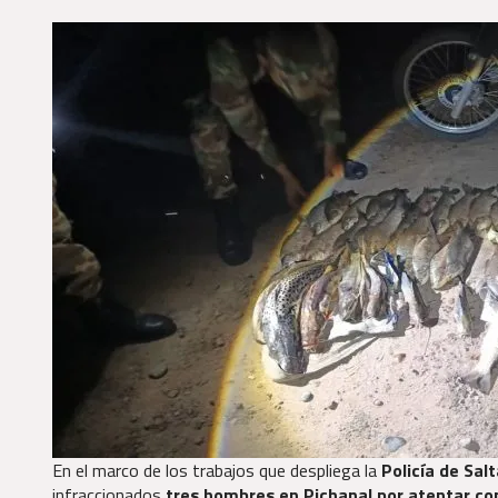
En el marco de los trabajos que despliega la
Policía de Salt
infraccionados
tres hombres en Pichanal por atentar c