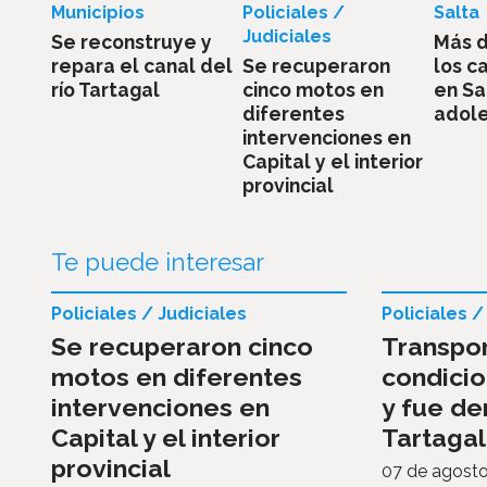
Municipios
Policiales /
Salta
Judiciales
Se reconstruye y
Más d
repara el canal del
Se recuperaron
los c
río Tartagal
cinco motos en
en Sa
diferentes
adol
intervenciones en
Capital y el interior
provincial
Te puede interesar
Policiales / Judiciales
Policiales /
Se recuperaron cinco
Transpo
motos en diferentes
condicio
intervenciones en
y fue d
Capital y el interior
Tartagal
provincial
07 de agost