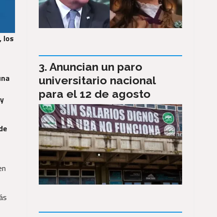
, los
Anuncian un paro
una
universitario nacional
para el 12 de agosto
 y
 de
en
más