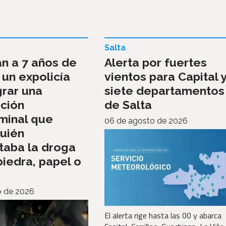
Salta
n a 7 años de
Alerta por fuertes
 un expolicía
vientos para Capital 
grar una
siete departamentos
ción
de Salta
minal que
06 de agosto de 2026
quién
taba la droga
piedra, papel o
o de 2026
El alerta rige hasta las 00 y abarca