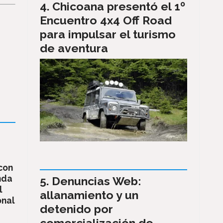
Chicoana presentó el 1º
Encuentro 4x4 Off Road
para impulsar el turismo
de aventura
 con
nda
Denuncias Web:
l
allanamiento y un
onal
detenido por
comercialización de