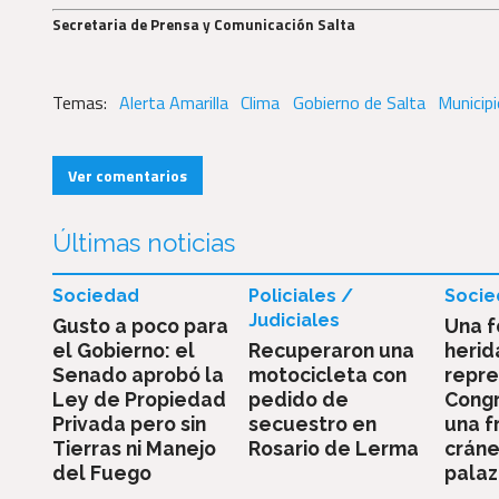
Secretaria de Prensa y Comunicación Salta
Alerta Amarilla
Clima
Gobierno de Salta
Municip
Ver comentarios
Últimas noticias
Sociedad
Policiales /
Socie
Judiciales
Gusto a poco para
Una f
el Gobierno: el
Recuperaron una
herid
Senado aprobó la
motocicleta con
repre
Ley de Propiedad
pedido de
Congr
Privada pero sin
secuestro en
una f
Tierras ni Manejo
Rosario de Lerma
cráne
del Fuego
pala