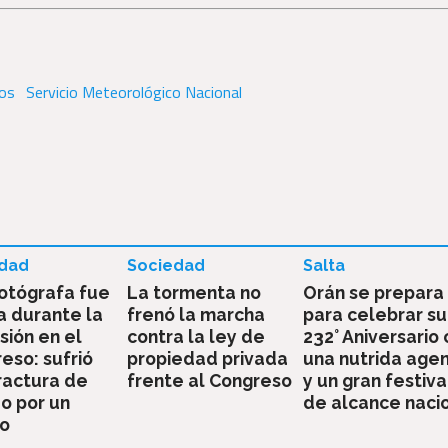
ios
Servicio Meteorológico Nacional
dad
Sociedad
Salta
otógrafa fue
La tormenta no
Orán se prepara
a durante la
frenó la marcha
para celebrar su
sión en el
contra la ley de
232° Aniversario
eso: sufrió
propiedad privada
una nutrida age
ractura de
frente al Congreso
y un gran festiva
o por un
de alcance naci
zo