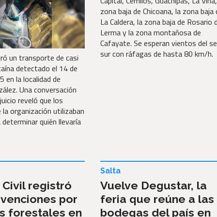
Capital, Cerrillos, Guachipas, La Viña,
zona baja de Chicoana, la zona baja 
La Caldera, la zona baja de Rosario 
Lerma y la zona montañosa de
Cafayate. Se esperan vientos del s
sur con ráfagas de hasta 80 km/h.
cró un transporte de casi
caína detectado el 14 de
 en la localidad de
zález. Una conversación
juicio reveló que los
 la organización utilizaban
 determinar quién llevaría
Salta
Civil registró
Vuelve Degustar, la
rvenciones por
feria que reúne a las
s forestales en
bodegas del país en