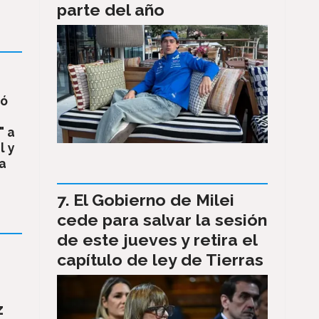
parte del año
dó
" a
l y
ia
El Gobierno de Milei
cede para salvar la sesión
de este jueves y retira el
capítulo de ley de Tierras
z