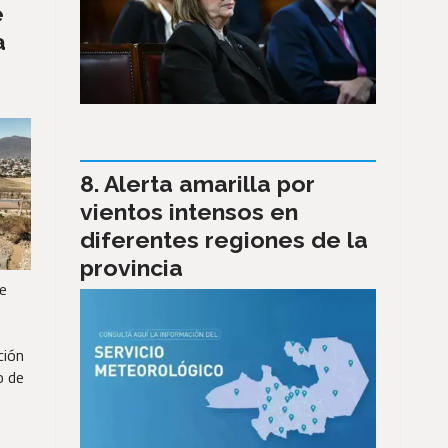
e
a
Alerta amarilla por
vientos intensos en
diferentes regiones de la
provincia
de
ción
o de