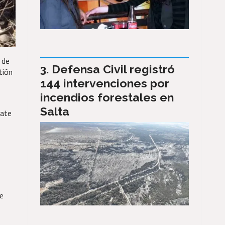
 de
Defensa Civil registró
tión
144 intervenciones por
incendios forestales en
Salta
yate
se