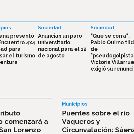
ipios
Sociedad
Sociedad
ana presentó
Anuncian un paro
"Que se corra":
 Encuentro 4x4
universitario
Pablo Quirno til
oad para
nacional para el 12
de
sar el turismo
de agosto
"pseudogolpista
ventura
Victoria Villarrue
exigió su renunc
Municipios
ributo
Puentes sobre el río
do comenzará a
Vaqueros y
 San Lorenzo
Circunvalación: Sáen