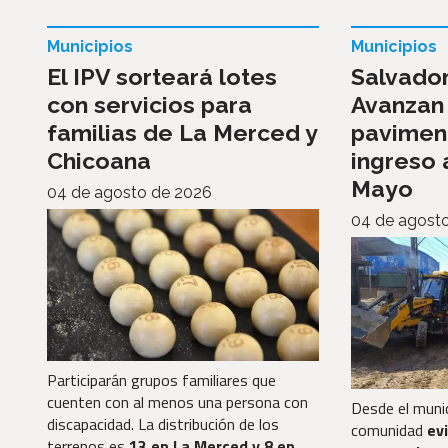
Municipios
Municipios
El IPV sorteará lotes
Salvado
con servicios para
Avanzan 
familias de La Merced y
paviment
Chicoana
ingreso a
Mayo
04 de agosto de 2026
04 de agost
Participarán grupos familiares que
cuenten con al menos una persona con
Desde el munici
discapacidad. La distribución de los
comunidad
evi
terrenos es
13 en La Merced y 8 en