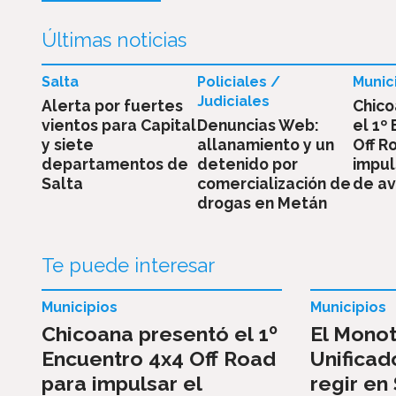
Últimas noticias
Salta
Policiales /
Munic
Judiciales
Alerta por fuertes
Chico
vientos para Capital
Denuncias Web:
el 1º
y siete
allanamiento y un
Off R
departamentos de
detenido por
impul
Salta
comercialización de
de a
drogas en Metán
Te puede interesar
Municipios
Municipios
Chicoana presentó el 1º
El Monot
Encuentro 4x4 Off Road
Unifica
para impulsar el
regir en